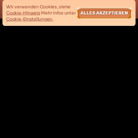
Wir verwenden Cookies, siehe
Cookie-Hinweis
Mehr Infos unter
ALLES AKZEPTIEREN
Cookie-Einstellungen.