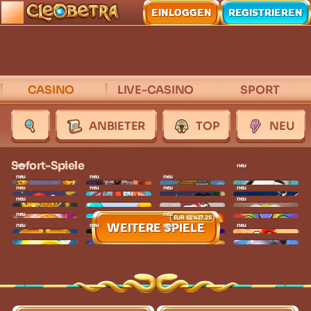
EINLOGGEN
REGISTRIEREN
CASINO
LIVE-CASINO
SPORT
ANBIETER
TOP
NEU
Sofort-Spiele
neu
neu
neu
neu
neu
neu
neu
neu
neu
neu
neu
neu
neu
EUR 61’417.25
WEITERE SPIELE
neu
neu
neu
neu