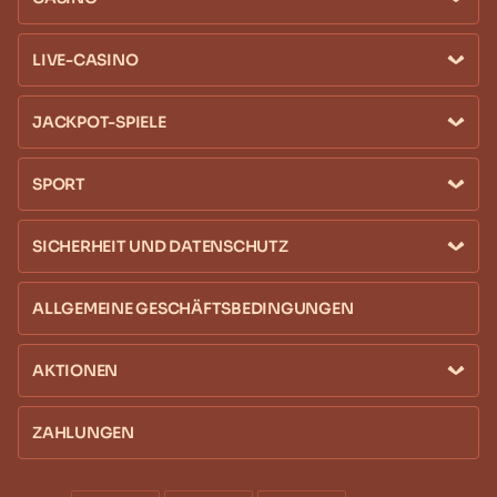
LIVE-CASINO
JACKPOT-SPIELE
SPORT
SICHERHEIT UND DATENSCHUTZ
ALLGEMEINE GESCHÄFTSBEDINGUNGEN
AKTIONEN
ZAHLUNGEN