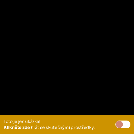
Toto je jen ukázka!
Klikněte zde
hrát se skutečnými prostředky.