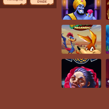
D'AIDE