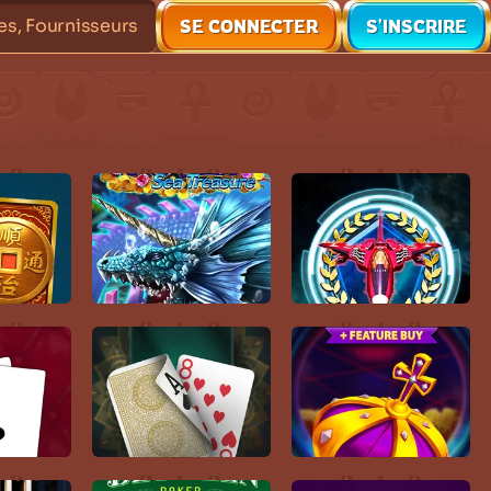
es, Fournisseurs
SE CONNECTER
S'INSCRIRE