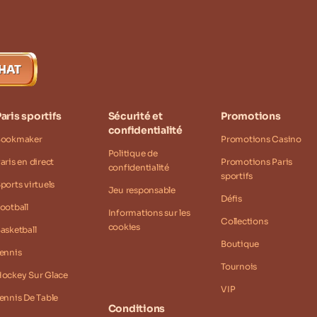
CHAT
aris sportifs
Sécurité et
Promotions
confidentialité
Bookmaker
Promotions Casino
Politique de
aris en direct
Promotions Paris
confidentialité
sportifs
ports virtuels
Jeu responsable
Défis
ootball
Informations sur les
Collections
cookies
asketball
Boutique
ennis
Tournois
ockey Sur Glace
VIP
ennis De Table
Conditions