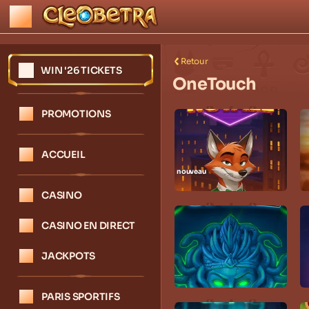
Retour
WIN '26 TICKETS
OneTouch
PROMOTIONS
ACCUEIL
nouveau
CASINO
CASINO EN DIRECT
JACKPOTS
PARIS SPORTIFS