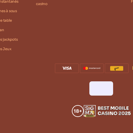
nstantanés
F
casino
es à sous
e table
ian
es jackpots
es Jeux