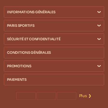
INFORMATIONS GÉNÉRALES
PARIS SPORTIFS
SÉCURITÉ ET CONFIDENTIALITÉ
CONDITIONS GÉNÉRALES
PROMOTIONS
PAIEMENTS
Plus