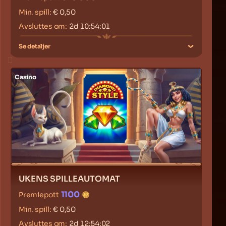
Min. spill:
€ 0,50
Avsluttes om:
2d 10:54:01
Se detaljer
Casino
UKENS SPILLEAUTOMAT
1100
Premiepott
Min. spill:
€ 0,50
Avsluttes om:
2d 12:54:02