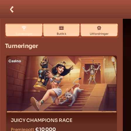
Turneringer
Butikk
Utfordringer
Turneringer
Casino
JUICY CHAMPIONS RACE
€ 10 000
Premiepott