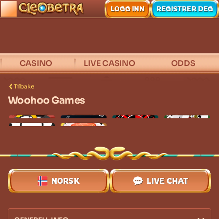
LOGG INN
REGISTRER DEG
CASINO
LIVE CASINO
ODDS
Tilbake
Woohoo Games
NORSK
LIVE CHAT