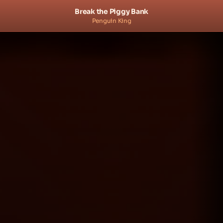
Break the Piggy Bank
Penguin King