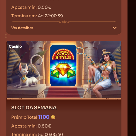
Aposta mín:
0,50 €
Termina em:
4d 22:00:39
Ver detalhes
Casino
SLOT DA SEMANA
1100
Prémio Total
Aposta mín:
0,50 €
Termina em:
5d 00:00:40