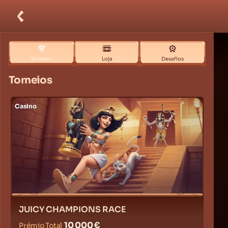
Torneios
Loja
Desafios
Torneios
Casino
JUICY CHAMPIONS RACE
10 000 €
Prémio Total