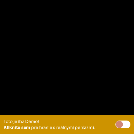
Toto je iba Demo!
Kliknite sem
pre hranie s reálnymi peniazmi.