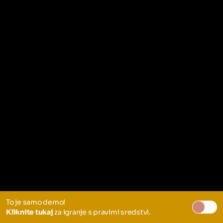
To je samo demo!
Kliknite tukaj
za igranje s pravimi sredstvi.