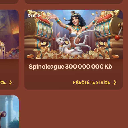
Casino
Spinoleague 300 000 000 Kč
ÍCE
PŘEČTĚTE SI VÍCE