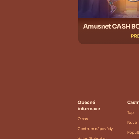
Amusnet CASH B
PŘE
Obecné
Casi
informace
Top
O nás
Nové
Centrum nápovědy
Populá
Vytvořit zkratku