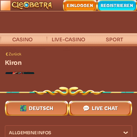
EINLOGGEN
REGISTRIEREN
CASINO
LIVE-CASINO
SPORT
Zurück
Kiron
DEUTSCH
LIVE CHAT
ALLGEMEINE INFOS