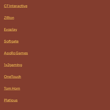
CT Interactive
Zillion
Evoplay
Softgate
Apollo Games
1x2gaming
OneTouch
Tom Horn
Platipus