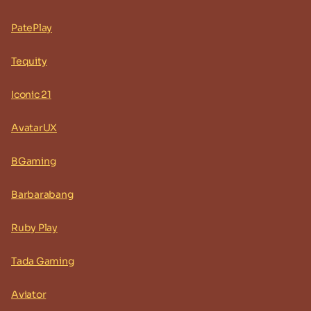
PatePlay
Tequity
Iconic 21
AvatarUX
BGaming
Barbarabang
Ruby Play
Tada Gaming
Aviator