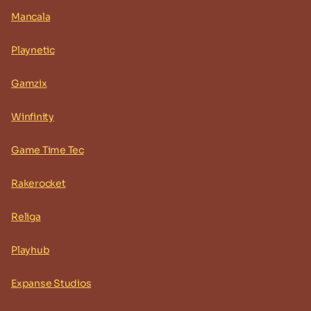
Mancala
Playnetic
Gamzix
Winfinity
Game Time Tec
Rakerocket
Religa
Playhub
Expanse Studios