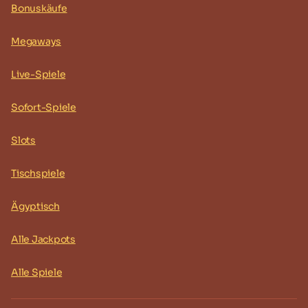
Bonuskäufe
Megaways
Live-Spiele
Sofort-Spiele
Slots
Tischspiele
Ägyptisch
Alle Jackpots
Alle Spiele