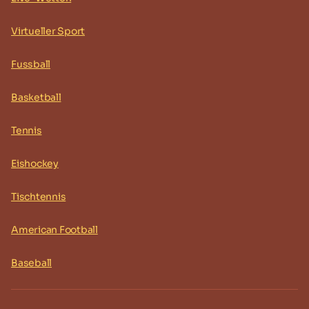
Virtueller Sport
Fussball
Basketball
Tennis
Eishockey
Tischtennis
American Football
Baseball