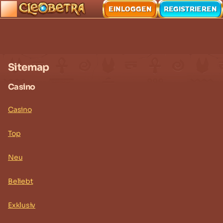
EINLOGGEN
REGISTRIEREN
Sitemap
Casino
Casino
Top
Neu
Beliebt
Exklusiv