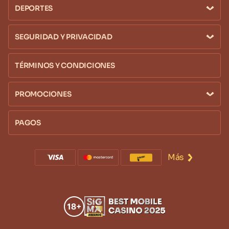
DEPORTES
SEGURIDAD Y PRIVACIDAD
TÉRMINOS Y CONDICIONES
PROMOCIONES
PAGOS
Más