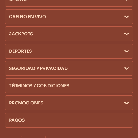
CASINO EN VIVO
JACKPOTS
DEPORTES
SEGURIDAD Y PRIVACIDAD
TÉRMINOS Y CONDICIONES
PROMOCIONES
PAGOS