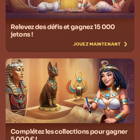
Relevez des défis et gagnez 15 000
jetons !
JOUEZ MAINTENANT
Spécial
Complétez les collections pour gagner
5 000 € !