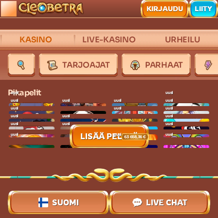
KIRJAUDU
LIITY
KASINO
LIVE-KASINO
URHEILU
TARJOAJAT
PARHAAT
Pikapelit
uusi
uusi
uusi
uusi
uusi
uusi
uusi
uusi
uusi
uusi
uusi
uusi
uusi
uusi
uusi
LISÄÄ PELEJÄ
uusi
uusi
uusi
63 658,36 €
SUOMI
LIVE CHAT