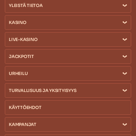
YLEISTÄ TIETOA
KASINO
LIVE-KASINO
JACKPOTIT
URHEILU
TURVALLISUUS JA YKSITYISYYS
KÄYTTÖEHDOT
KAMPANJAT