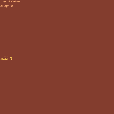
merikkalainen
alkapallo
Lisää