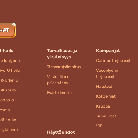
CHAT
Urheilu
Turvallisuus ja
Kampanjat
yksityisyys
edonlyönti
Casinon tarjoukset
Tietosuojailmoitus
ive-Urheilu
Vedonlyönnin
Vastuullinen
tarjoukset
R-Urheilu
pelaaminen
Haasteet
alkapallo
Evästeilmoitus
Kokoelmat
oripallo
Kauppa
ennis
Turnaukset
ääkiekko
VIP
öytätennis
Käyttöehdot