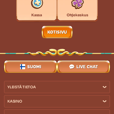
Kassa
Ohjekeskus
KOTISIVU
SUOMI
LIVE CHAT
YLEISTÄ TIETOA
KASINO