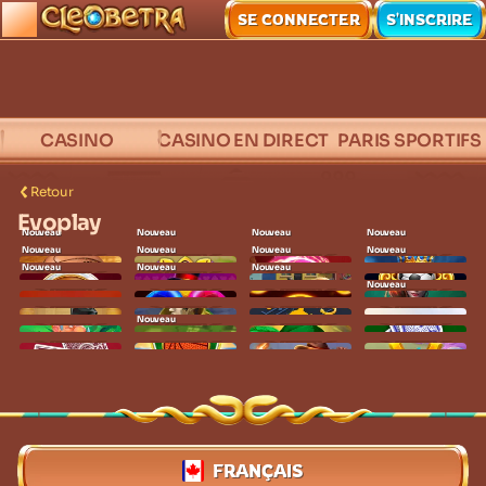
SE CONNECTER
S'INSCRIRE
CASINO
CASINO EN DIRECT
PARIS SPORTIFS
Retour
Evoplay
Nouveau
Nouveau
Nouveau
Nouveau
Nouveau
Nouveau
Nouveau
Nouveau
Nouveau
Nouveau
Nouveau
Nouveau
Nouveau
FRANÇAIS