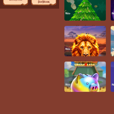
βοήθειας
Nέο
N
Nέο
N
Nέο
N