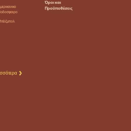
Όροι και
μερικανικο
Προϋποθέσεις
οδοσφαιρο
πέιζμπολ
ισσότερα