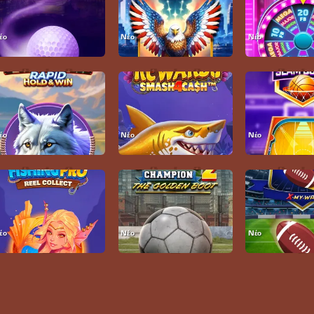
έο
Nέο
Nέο
έο
Nέο
Nέο
έο
Nέο
Nέο