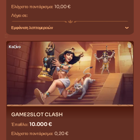
Ελάχιστο ποντάρισμα:
10,00 €
Λήγει σε:
Εμφάνιση λεπτομερειών
Καζίνο
GAME2SLOT CLASH
10.000 €
Έπαθλο:
Ελάχιστο ποντάρισμα:
0,20 €