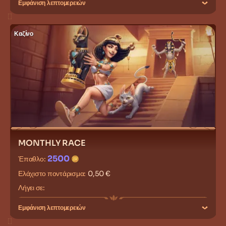
Εμφάνιση λεπτομερειών
Καζίνο
MONTHLY RACE
2500
Έπαθλο:
Ελάχιστο ποντάρισμα:
0,50 €
Λήγει σε:
Εμφάνιση λεπτομερειών