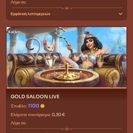
Λήγει σε:
Εμφάνιση λεπτομερειών
Καζίνο
GOLD SALOON LIVE
1100
Έπαθλο:
Ελάχιστο ποντάρισμα:
0,30 €
Λήγει σε: