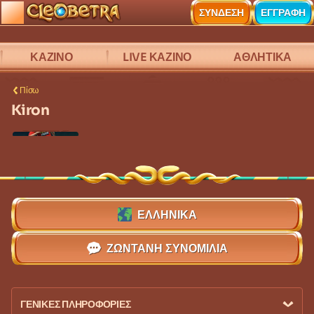
ΣΎΝΔΕΣΗ
ΕΓΓΡΑΦΉ
ΚΑΖΊΝΟ
LIVE ΚΑΖΊΝΟ
ΑΘΛΗΤΙΚΆ
Πίσω
Kiron
ΕΛΛΗΝΙΚΆ
ΖΩΝΤΑΝΉ ΣΥΝΟΜΙΛΊΑ
ΓΕΝΙΚΈΣ ΠΛΗΡΟΦΟΡΊΕΣ