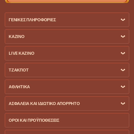
ΓΕΝΙΚΈΣ ΠΛΗΡΟΦΟΡΊΕΣ
ΚΑΖΊΝΟ
LIVE ΚΑΖΊΝΟ
ΤΖΆΚΠΟΤ
ΑΘΛΗΤΙΚΆ
ΑΣΦΆΛΕΙΑ ΚΑΙ ΙΔΙΩΤΙΚΌ ΑΠΌΡΡΗΤΟ
ΌΡΟΙ ΚΑΙ ΠΡΟΫΠΟΘΈΣΕΙΣ