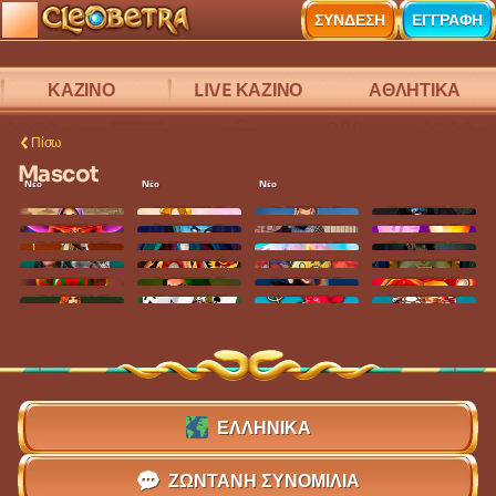
ΣΎΝΔΕΣΗ
ΕΓΓΡΑΦΉ
ΚΑΖΊΝΟ
LIVE ΚΑΖΊΝΟ
ΑΘΛΗΤΙΚΆ
Πίσω
Mascot
Nέο
Nέο
Nέο
ΕΛΛΗΝΙΚΆ
ΖΩΝΤΑΝΉ ΣΥΝΟΜΙΛΊΑ