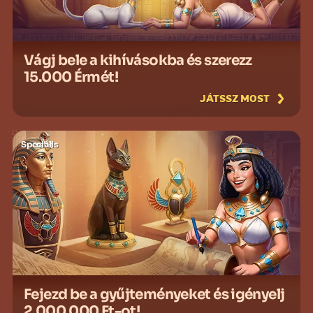
Vágj bele a kihívásokba és szerezz
15.000 Érmét!
JÁTSSZ MOST
Speciális
Fejezd be a gyűjteményeket és igényelj
2.000.000 Ft-ot!