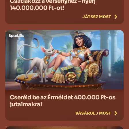
Csatlakozz a versenyhez – nyerj
140.000.000 Ft-ot!
JÁTSSZ MOST
Speciális
Cseréld be az Érméidet 400.000 Ft-os
jutalmakra!
VÁSÁROLJ MOST