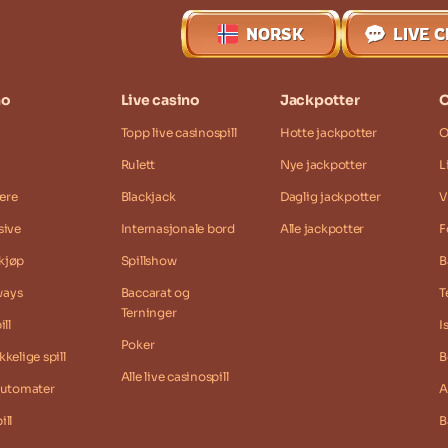
NORSK
LIVE 
no
Live casino
Jackpotter
Topp live casinospill
Hotte jackpotter
O
Rulett
Nye jackpotter
L
ære
Blackjack
Daglig jackpotter
V
sive
Internasjonale bord
Alle jackpotter
F
kjøp
Spillshow
B
ays
Baccarat og
T
Terninger
ill
I
Poker
kelige spill
B
Alle live casinospill
automater
A
ill
B