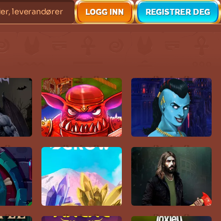
ier, leverandører
LOGG INN
REGISTRER DEG