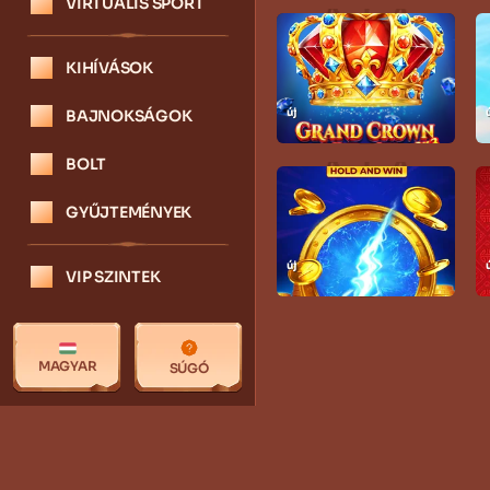
VIRTUÁLIS SPORT
KIHÍVÁSOK
új
BAJNOKSÁGOK
BOLT
GYŰJTEMÉNYEK
új
VIP SZINTEK
MAGYAR
SÚGÓ