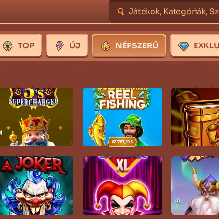
Játékok, Kategóriák, Sz
TOP
ÚJ
NÉPSZERŰ
EXKLU
új
62 787,21 €
új