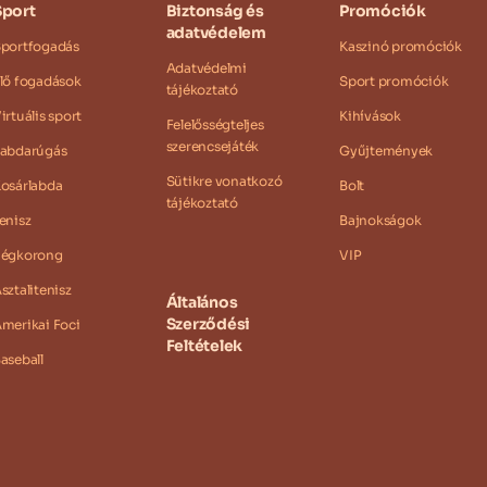
Sport
Biztonság és
Promóciók
adatvédelem
portfogadás
Kaszinó promóciók
Adatvédelmi
lő fogadások
Sport promóciók
tájékoztató
irtuális sport
Kihívások
Felelősségteljes
szerencsejáték
abdarúgás
Gyűjtemények
Sütikre vonatkozó
osárlabda
Bolt
tájékoztató
enisz
Bajnokságok
Jégkorong
VIP
sztalitenisz
Általános
Szerződési
merikai Foci
Feltételek
aseball