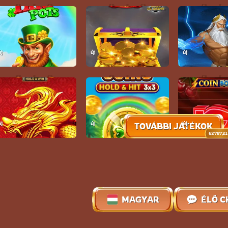
új
új
új
új
új
új
TOVÁBBI JÁTÉKOK
62 787,21
MAGYAR
ÉLŐ C