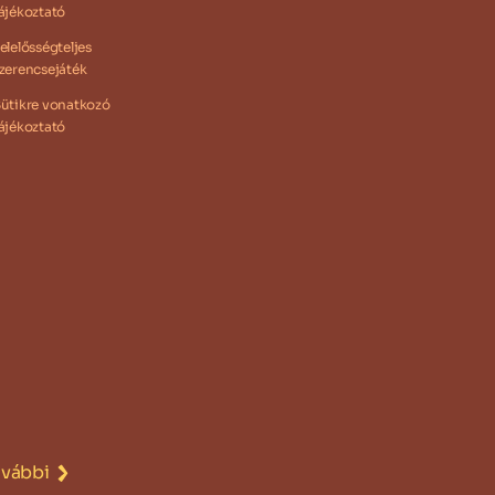
ájékoztató
elelősségteljes
zerencsejáték
ütikre vonatkozó
ájékoztató
vábbi