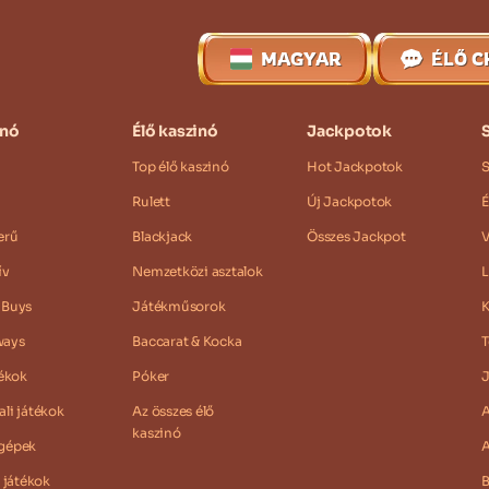
MAGYAR
ÉLŐ C
inó
Élő kaszinó
Jackpotok
Top élő kaszinó
Hot Jackpotok
S
Rulett
Új Jackpotok
É
erű
Blackjack
Összes Jackpot
V
ív
Nemzetközi asztalok
L
 Buys
Játékműsorok
K
ays
Baccarat & Kocka
T
tékok
Póker
li játékok
Az összes élő
A
kaszinó
gépek
A
i játékok
B