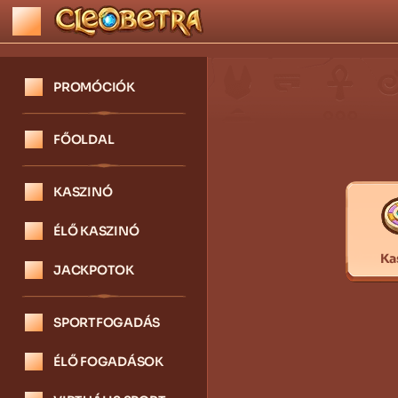
PROMÓCIÓK
FŐOLDAL
KASZINÓ
ÉLŐ KASZINÓ
Ka
JACKPOTOK
SPORTFOGADÁS
ÉLŐ FOGADÁSOK