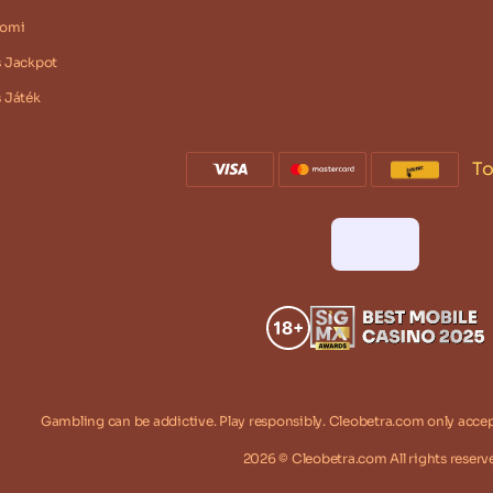
tomi
s Jackpot
 Játék
To
Gambling can be addictive. Play responsibly. Cleobetra.com only accep
2026 © Cleobetra.com All rights reserv