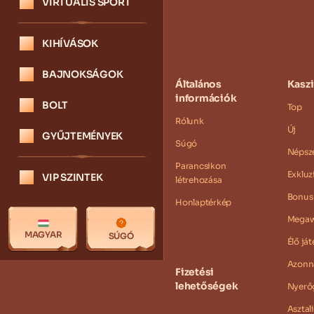
VIRTUÁLIS SPORT
KIHÍVÁSOK
BAJNOKSÁGOK
Általános
Kasz
információk
BOLT
Top
Rólunk
Új
GYŰJTEMÉNYEK
Súgó
Népsz
Parancsikon
Exkluz
VIP SZINTEK
létrehozása
Bonus
Honlaptérkép
Megaw
MAGYAR
SÚGÓ
Élő já
Azonna
Fizetési
lehetőségek
Nyerő
Asztal