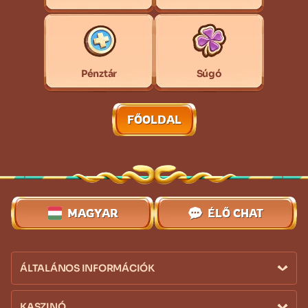
Pénztár
Súgó
FŐOLDAL
MAGYAR
ÉLŐ CHAT
ÁLTALÁNOS INFORMÁCIÓK
KASZINÓ