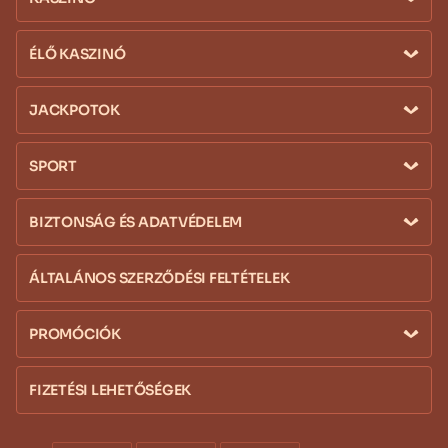
ÉLŐ KASZINÓ
JACKPOTOK
SPORT
BIZTONSÁG ÉS ADATVÉDELEM
ÁLTALÁNOS SZERZŐDÉSI FELTÉTELEK
PROMÓCIÓK
FIZETÉSI LEHETŐSÉGEK