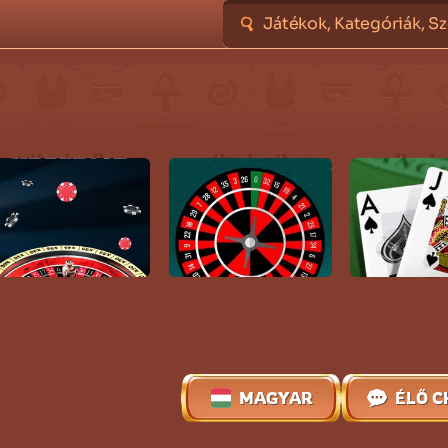
Játékok, Kategóriák, Sz
MAGYAR
ÉLŐ C