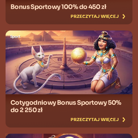
Bonus Sportowy 100% do 450 zł
PRZECZYTAJ WIĘCEJ
Sport
Cotygodniowy Bonus Sportowy 50%
do 2 250 zł
PRZECZYTAJ WIĘCEJ