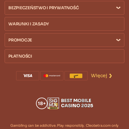
BEZPIECZEŃSTWO I PRYWATNOŚĆ
WARUNKI I ZASADY
PROMOCJE
PŁATNOŚCI
Więcej
Gambling can be addictive. Play responsibly. Cleobetra.com only