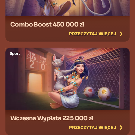
Combo Boost 450 000 zł
PRZECZYTAJ WIĘCEJ
Sport
Wczesna Wypłata 225 000 zł
PRZECZYTAJ WIĘCEJ