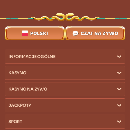
POLSKI
CZAT NA ŻYWO
INFORMACJE OGÓLNE
KASYNO
KASYNO NA ŻYWO
JACKPOTY
SPORT