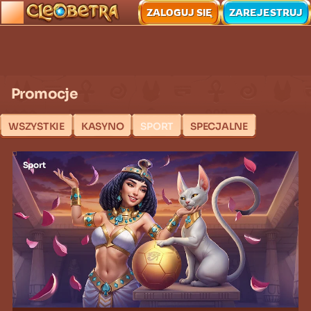
ZALOGUJ SIĘ
ZAREJESTRUJ
Promocje
WSZYSTKIE
KASYNO
SPORT
SPECJALNE
Sport