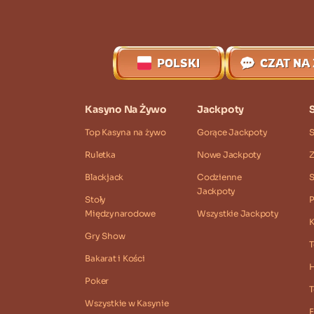
POLSKI
CZAT NA
Kasyno Na Żywo
Jackpoty
Top Kasyna na żywo
Gorące Jackpoty
S
Ruletka
Nowe Jackpoty
Z
Blackjack
Codzienne
S
Jackpoty
Stoły
P
Międzynarodowe
Wszystkie Jackpoty
K
Gry Show
T
Bakarat i Kości
H
Poker
T
Wszystkie w Kasynie
F