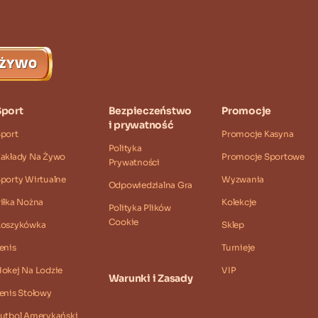
 ŻYWO
Sport
Bezpieczeństwo
Promocje
i prywatność
port
Promocje Kasyna
Polityka
akłady Na Żywo
Promocje Sportowe
Prywatności
porty Wirtualne
Wyzwania
Odpowiedzialna Gra
iłka Nożna
Kolekcje
Polityka Plików
Cookie
oszykówka
Sklep
enis
Turnieje
okej Na Lodzie
VIP
Warunki i Zasady
enis Stołowy
utbol Amerykański