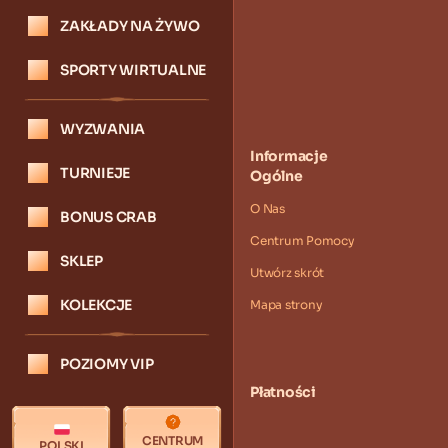
ZAKŁADY NA ŻYWO
SPORTY WIRTUALNE
WYZWANIA
Informacje
TURNIEJE
Ogólne
O Nas
BONUS CRAB
Centrum Pomocy
SKLEP
Utwórz skrót
KOLEKCJE
Mapa strony
POZIOMY VIP
Płatności
CENTRUM
POLSKI