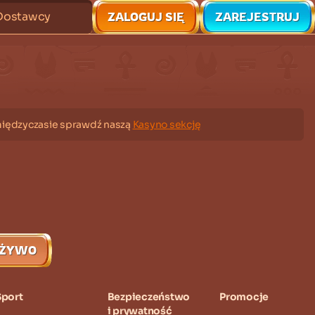
 Dostawcy
ZALOGUJ SIĘ
ZAREJESTRUJ
 międzyczasie sprawdź naszą
Kasyno sekcję
 ŻYWO
Sport
Bezpieczeństwo
Promocje
i prywatność