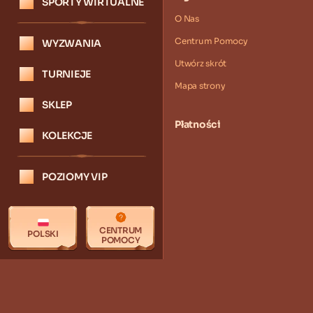
SPORTY WIRTUALNE
O Nas
Centrum Pomocy
WYZWANIA
Utwórz skrót
TURNIEJE
Mapa strony
SKLEP
Płatności
KOLEKCJE
POZIOMY VIP
CENTRUM
POLSKI
POMOCY