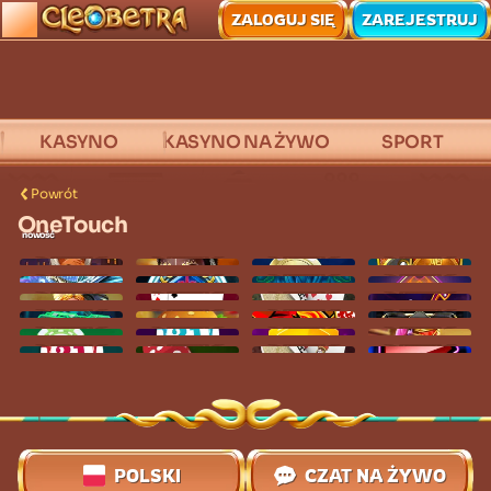
ZALOGUJ SIĘ
ZAREJESTRUJ
KASYNO
KASYNO NA ŻYWO
SPORT
Powrót
OneTouch
nowość
POLSKI
CZAT NA ŻYWO