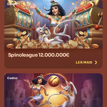
Casino
Spinoleague 12.000.000€
LER MAIS
Casino