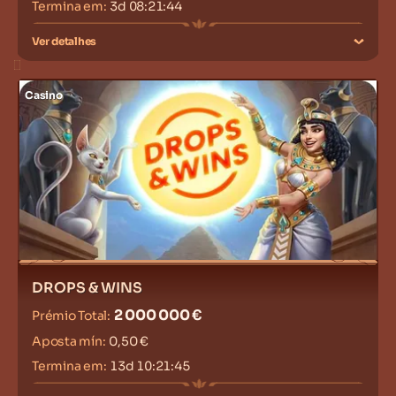
Termina em:
3d 08:21:44
Ver detalhes
Casino
DROPS & WINS
2 000 000 €
Prémio Total:
Aposta mín:
0,50 €
Termina em:
13d 10:21:45