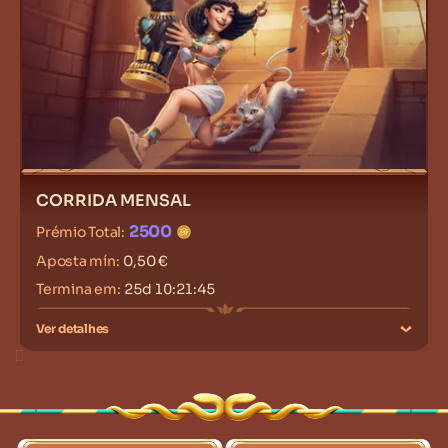
CORRIDA MENSAL
2500
Prémio Total:
Aposta mín:
0,50 €
Termina em:
25d 10:21:45
Ver detalhes