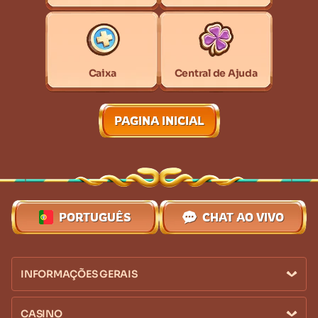
Caixa
Central de Ajuda
PAGINA INICIAL
PORTUGUÊS
CHAT AO VIVO
INFORMAÇÕES GERAIS
CASINO