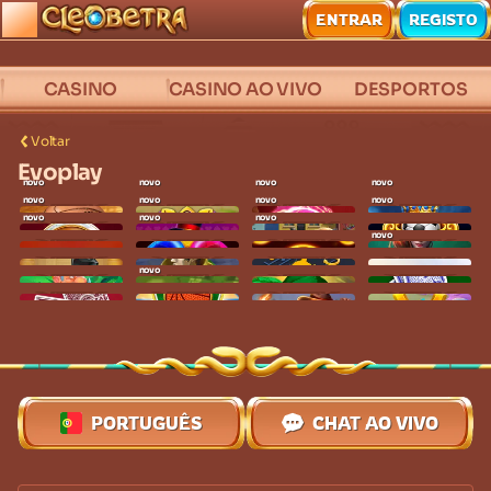
ENTRAR
REGISTO
CASINO
CASINO AO VIVO
DESPORTOS
Voltar
Evoplay
novo
novo
novo
novo
novo
novo
novo
novo
novo
novo
novo
novo
novo
PORTUGUÊS
CHAT AO VIVO