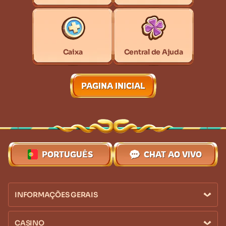
Caixa
Central de Ajuda
PAGINA INICIAL
PORTUGUÊS
CHAT AO VIVO
INFORMAÇÕES GERAIS
CASINO