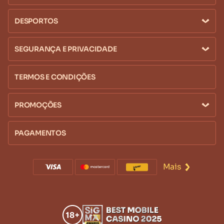
DESPORTOS
SEGURANÇA E PRIVACIDADE
TERMOS E CONDIÇÕES
PROMOÇÕES
PAGAMENTOS
Mais