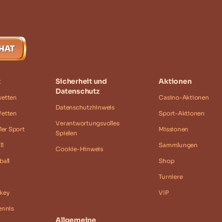
CHAT
t
Sicherheit und
Aktionen
Datenschutz
wetten
Casino-Aktionen
Datenschutzhinweis
Wetten
Sport-Aktionen
Verantwortungsvolles
ler Sport
Missionen
Spielen
ll
Sammlungen
Cookie-Hinweis
ball
Shop
Turniere
key
VIP
ennis
Allgemeine