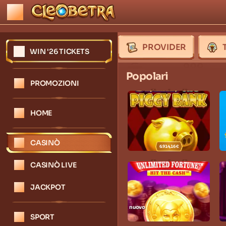
PROVIDER
WIN '26 TICKETS
Popolari
PROMOZIONI
HOME
CASINÒ
6.914,16 €
CASINÒ LIVE
JACKPOT
nuovo
SPORT