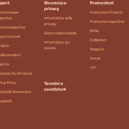
Sport
Sicurezza e
Promozioni
privacy
Scommesse
Promozioni Casinò
portive
Informativa sulla
Promozioni sportive
privacy
commesse live
Sfide
Gioco responsabile
port virtuali
Collezioni
Informativa sui
alcio
cookie
Negozio
allacanestro
Tornei
ennis
VIP
ockey Su Ghiaccio
ing Pong
Termini e
condizioni
ootball Americano
aseball