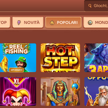
Giochi,
TOP
NOVITÀ
POPOLARI
MONDI
nuovo
nuovo
107.326,83 €