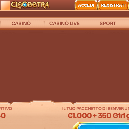
ACCEDI
REGISTRATI
CASINÒ
CASINÒ LIVE
SPORT
RTIVO
IL TUO PACCHETTO DI BENVENU
50
€1.000
+ 350 Giri 