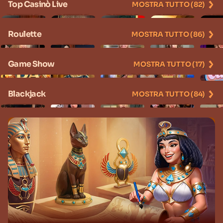
Top Casinò Live
MOSTRA TUTTO (82)
Roulette
MOSTRA TUTTO (86)
nuovo
nuovo
nuovo
nuovo
Game Show
nuovo
nuovo
MOSTRA TUTTO (17)
Blackjack
MOSTRA TUTTO (84)
nuovo
nuovo
nuovo
nuovo
nuovo