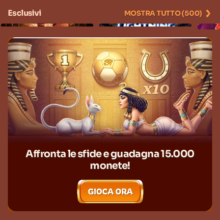
Esclusivi
MOSTRA TUTTO (500)
Affronta le sfide e guadagna 15.000
monete!
GIOCA ORA
nuovo
nuovo
nuovo